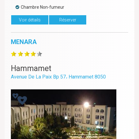
Chambre Non-fumeur
Voir détails
Réserver
MENARA
Hammamet
Avenue De La Paix Bp 57، Hammamet 8050