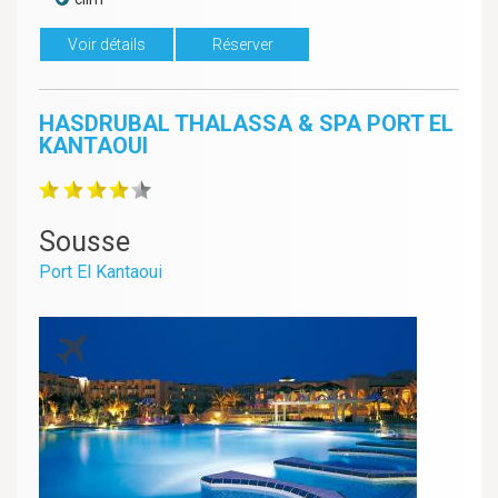
Voir détails
Réserver
HASDRUBAL THALASSA & SPA PORT EL
KANTAOUI
Sousse
Port El Kantaoui