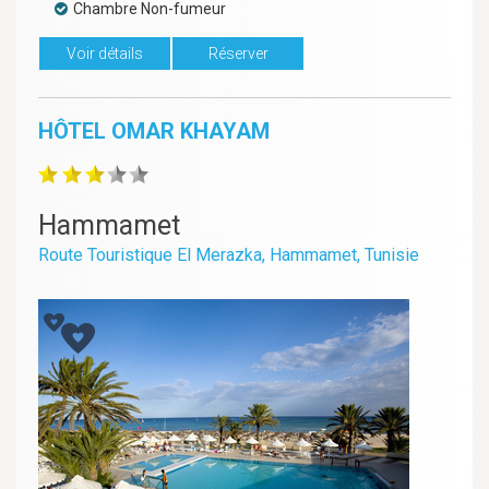
Chambre Non-fumeur
Voir détails
Réserver
HÔTEL OMAR KHAYAM
Hammamet
Route Touristique El Merazka, Hammamet, Tunisie