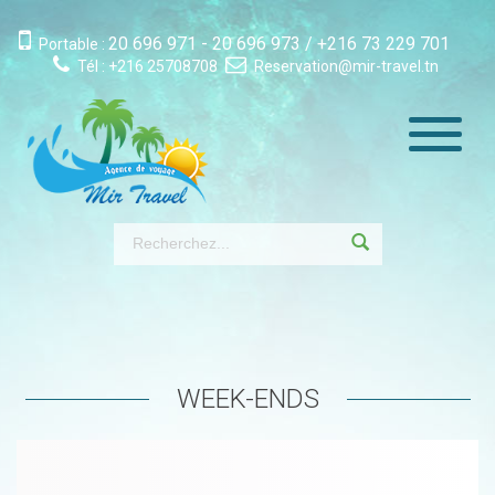
20 696 971 - 20 696 973
/
+216 73 229 701
Portable :
Tél :
+216 25708708
Reservation@mir-travel.tn
Toggle
navigati
WEEK-ENDS