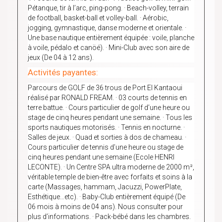
Pétanque, tir à l’arc, ping-pong. · Beach-volley, terrain
de football, basket-ball et volley-ball. · Aérobic,
jogging, gymnastique, danse moderne et orientale. ·
Une base nautique entièrement équipée : voile, planche
à voile, pédalo et canöé). · Mini-Club avec son aire de
jeux (De 04 à 12 ans).
Activités payantes:
Parcours de GOLF de 36 trous de Port El Kantaoui
réalisé par RONALD FREAM. · 03 courts de tennis en
terre battue. · Cours particulier de golf d’une heure ou
stage de cinq heures pendant une semaine. · Tous les
sports nautiques motorisés. · Tennis en nocturne. ·
Salles de jeux. · Quad et sorties à dos de chameau. ·
Cours particulier de tennis d’une heure ou stage de
cinq heures pendant une semaine (Ecole HENRI
LECONTE). · Un Centre SPA ultra moderne de 2000 m²,
véritable temple de bien-être avec forfaits et soins à la
carte (Massages, hammam, Jacuzzi, PowerPlate,
Esthétique…etc). · Baby-Club entièrement équipé (De
06 mois à moins de 04 ans). Nous consulter pour
plus d’informations. · Pack-bébé dans les chambres.