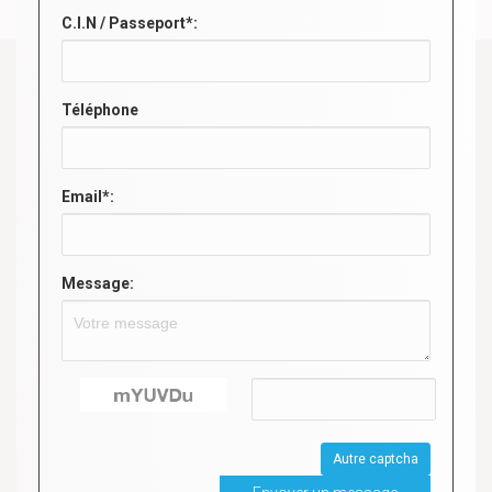
C.I.N / Passeport*:
Téléphone
Email*:
Message:
Autre captcha