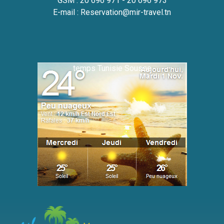
GSM :
20 696 971 - 20 696 973
E-mail :
Reservation@mir-travel.tn
temps Tunisie Sousse