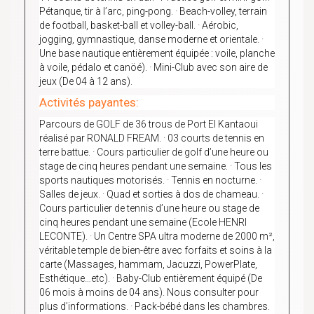
Pétanque, tir à l’arc, ping-pong. · Beach-volley, terrain
de football, basket-ball et volley-ball. · Aérobic,
jogging, gymnastique, danse moderne et orientale. ·
Une base nautique entièrement équipée : voile, planche
à voile, pédalo et canöé). · Mini-Club avec son aire de
jeux (De 04 à 12 ans).
Activités payantes:
Parcours de GOLF de 36 trous de Port El Kantaoui
réalisé par RONALD FREAM. · 03 courts de tennis en
terre battue. · Cours particulier de golf d’une heure ou
stage de cinq heures pendant une semaine. · Tous les
sports nautiques motorisés. · Tennis en nocturne. ·
Salles de jeux. · Quad et sorties à dos de chameau. ·
Cours particulier de tennis d’une heure ou stage de
cinq heures pendant une semaine (Ecole HENRI
LECONTE). · Un Centre SPA ultra moderne de 2000 m²,
véritable temple de bien-être avec forfaits et soins à la
carte (Massages, hammam, Jacuzzi, PowerPlate,
Esthétique…etc). · Baby-Club entièrement équipé (De
06 mois à moins de 04 ans). Nous consulter pour
plus d’informations. · Pack-bébé dans les chambres.