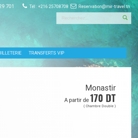
29 701
Tél :
+216 25708708
Reservation@mir-travel.tn
BILLETERIE
TRANSFERTS VIP
Monastir
170
DT
A partir de
( Chambre Double )