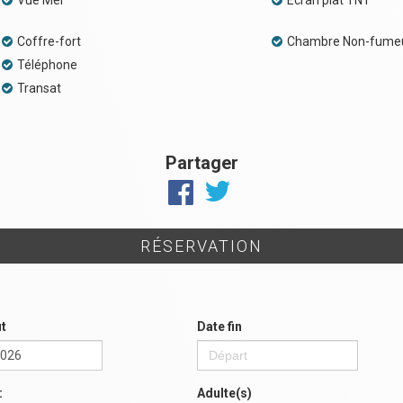
Vue Mer
Ecran plat TNT
Coffre-fort
Chambre Non-fume
Téléphone
Transat
Partager
RÉSERVATION
t
Date fin
:
Adulte(s)