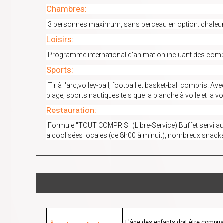
Chambres:
3 personnes maximum, sans berceau en option: chaleureuse
Loisirs:
Programme international d'animation incluant des compét
Sports:
Tir à l'arc,volley-ball, football et basket-ball compris. Ave
plage, sports nautiques tels que la planche à voile et la voi
Restauration:
Formule "TOUT COMPRIS" (Libre-Service) Buffet servi au p
alcoolisées locales (de 8h00 à minuit), nombreux snack
L'âge des enfants doit être compris