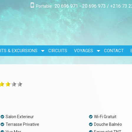
20 696 971 - 20 696 973
/
+216 73 2
Portable :
ITS & EXCURSIONS
CIRCUITS
VOYAGES
CONTACT
Salon Exterieur
Wi-Fi Gratuit
Terrasse Privative
Douche Balnéo