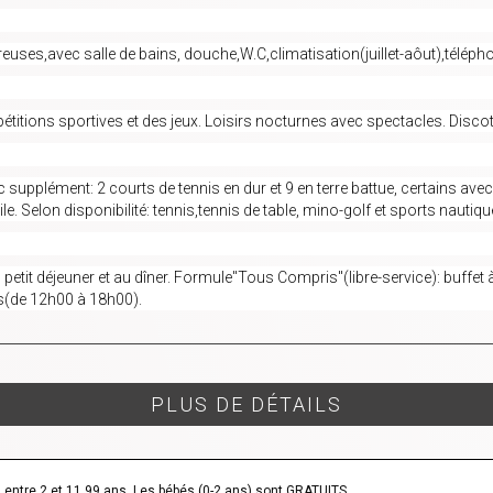
s,avec salle de bains, douche,W.C,climatisation(juillet-aôut),téléphone
itions sportives et des jeux. Loisirs nocturnes avec spectacles. Disco
c supplément: 2 courts de tennis en dur et 9 en terre battue, certains avec é
le. Selon disponibilité: tennis,tennis de table, mino-golf et sports nautiques
etit déjeuner et au dîner. Formule"Tous Compris"(libre-service): buffet 
s(de 12h00 à 18h00).
PLUS DE DÉTAILS
 entre 2 et 11.99 ans. Les bébés (0-2 ans) sont GRATUITS.