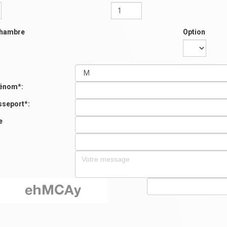
chambre
Option
énom*:
sseport*:
e
: