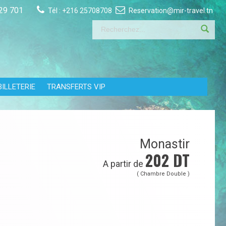
29 701
Tél :
+216 25708708
Reservation@mir-travel.tn
BILLETERIE
TRANSFERTS VIP
Monastir
202
DT
A partir de
( Chambre Double )