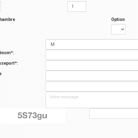
chambre
Option
énom*:
sseport*:
e
: