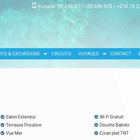
20 696 971 - 20 696 973
/
+216 73 2
Portable :
ITS & EXCURSIONS
CIRCUITS
VOYAGES
CONTACT
Salon Exterieur
Wi-Fi Gratuit
Terrasse Privative
Douche Balnéo
Vue Mer
Ecran plat TNT