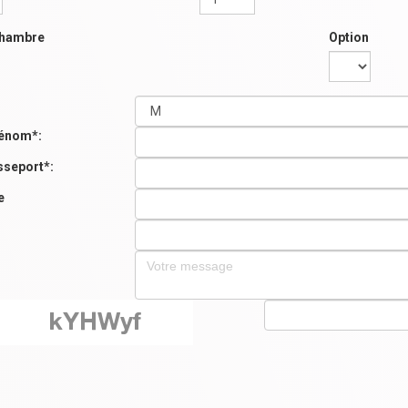
chambre
Option
énom*:
sseport*:
e
: