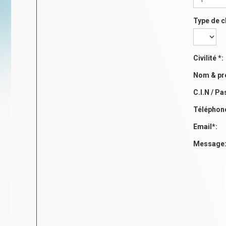
Type de 
Civilité *:
Nom & pr
C.I.N / Pa
Téléphon
Email*:
Message