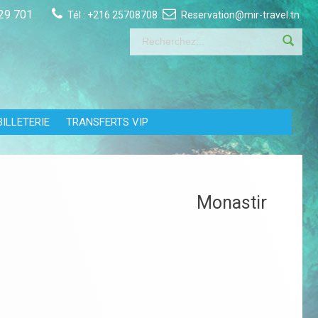
29 701
Tél :
+216 25708708
Reservation@mir-travel.tn
BILLETERIE
TRANSFERTS VIP
Monastir